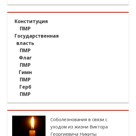
семья
рожд
лавы
икой
Конституция
вича
ПМР
 ПМР.
Государственная
ла с
власть
олая
ПМР
адима
Флаг
пацию
ПМР
го с
Гимн
ПМР
Герб
ПМР
Соболезнования в связи с
уходом из жизни Виктора
Георгиевича Никиты