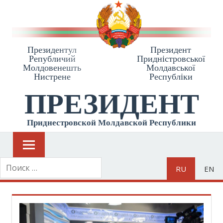
Президентул
Президент
Републичий
Приднiстровської
Молдовенешть
Молдавської
Нистрене
Республiки
ПРЕЗИДЕНТ
Приднестровской Молдавской Республики
RU
EN