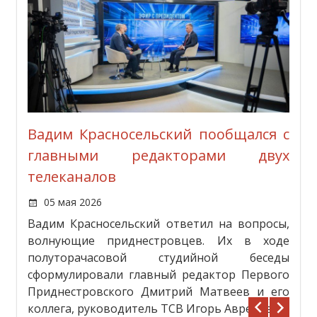
 по
Вадим Красносельский пообщался с
Нов
главными редакторами двух
ПМР
телеканалов
01
блике
Доро
05 мая 2026
кции
год
Вадим Красносельский ответил на вопросы,
тысяч
нов
волнующие приднестровцев. Их в ходе
тей,
успе
полуторачасовой студийной беседы
и из
и тр
сформулировали главный редактор Первого
онна
креп
Приднестровского Дмитрий Матвеев и его
реди
дете
коллега, руководитель ТСВ Игорь Авренев.