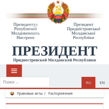
Президентул
Президент
Републичий
Приднiстровської
Молдовенешть
Молдавської
Нистрене
Республiки
ПРЕЗИДЕНТ
Приднестровской Молдавской Республики
RU
EN
Правовые акты
Распоряжения