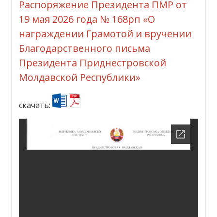
Распоряжение Президента ПМР от
19 мая 2026 года № 168рп «О
награждении Грамотой и вручении
Благодарственного письма
Президента Приднестровской
Молдавской Республики»
скачать: