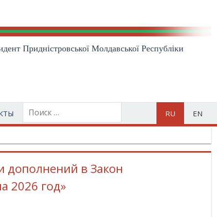
идент Приднiстровської Молдавської Республiки
КТЫ
RU
EN
и дополнений в Закон
а 2026 год»