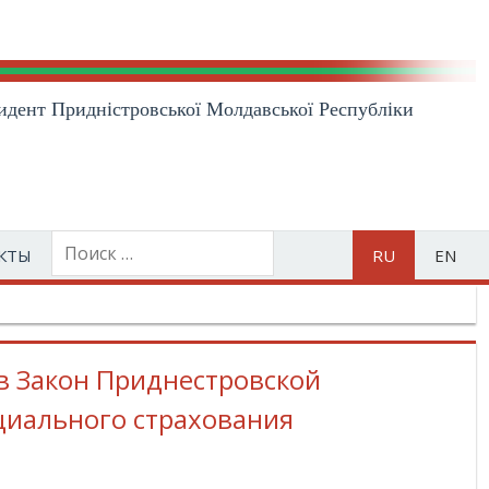
идент Приднiстровської Молдавської Республiки
КТЫ
RU
EN
в Закон Приднестровской
циального страхования