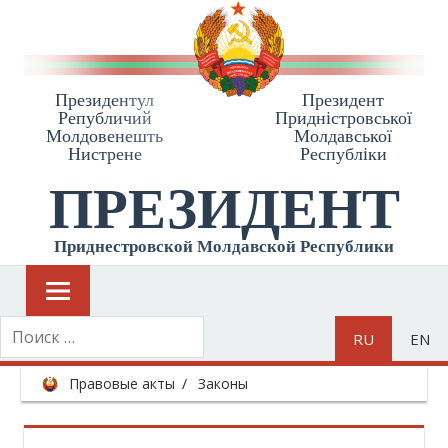
Президентул
Президент
Републичий
Приднiстровської
Молдовенешть
Молдавської
Нистрене
Республiки
ПРЕЗИДЕНТ
Приднестровской Молдавской Республики
RU
EN
Правовые акты
Законы