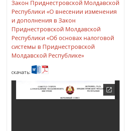
Закон Приднестровской Молдавской
Республики «О внесении изменения
и дополнения в Закон
Приднестровской Молдавской
Республики «Об основах налоговой
системы в Приднестровской
Молдавской Республике»
скачать: