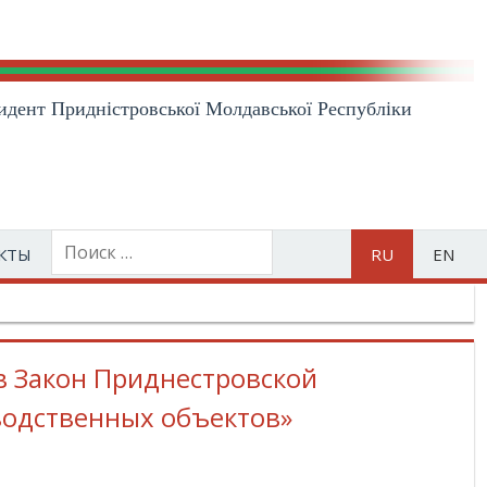
идент Приднiстровської Молдавської Республiки
КТЫ
RU
EN
в Закон Приднестровской
водственных объектов»