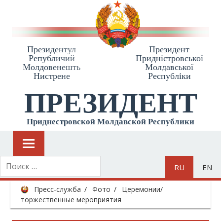
Президентул
Президент
Републичий
Приднiстровської
Молдовенешть
Молдавської
Нистрене
Республiки
ПРЕЗИДЕНТ
Приднестровской Молдавской Республики
RU
EN
Пресс-служба
Фото
Церемонии/
торжественные мероприятия