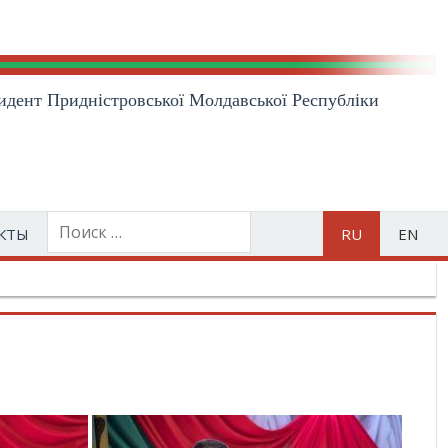
идент Приднiстровської Молдавської Республiки
КТЫ
RU
EN