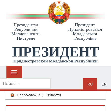
Президентул
Президент
Републичий
Приднiстровської
Молдовенешть
Молдавської
Нистрене
Республiки
ПРЕЗИДЕНТ
Приднестровской Молдавской Республики
RU
EN
Пресс-служба
Новости