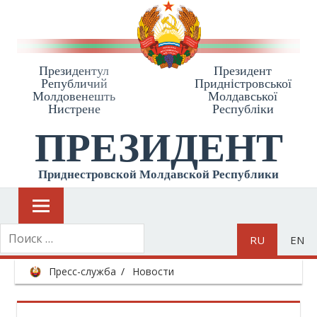
Президентул
Президент
Републичий
Приднiстровської
Молдовенешть
Молдавської
Нистрене
Республiки
ПРЕЗИДЕНТ
Приднестровской Молдавской Республики
RU
EN
Пресс-служба
Новости