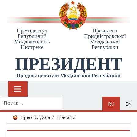
Президентул
Президент
Републичий
Приднiстровської
Молдовенешть
Молдавської
Нистрене
Республiки
ПРЕЗИДЕНТ
Приднестровской Молдавской Республики
RU
EN
Пресс-служба
Новости