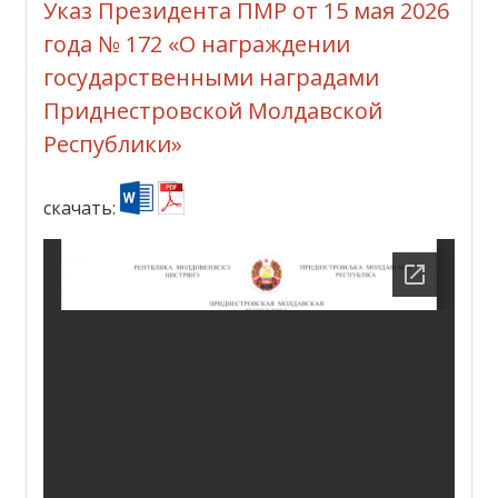
Указ Президента ПМР от 15 мая 2026
года № 172 «О награждении
государственными наградами
Приднестровской Молдавской
Республики»
скачать: