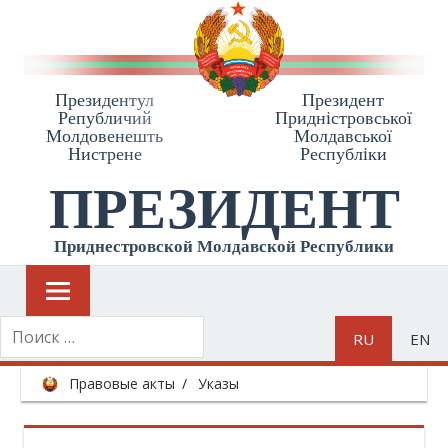
Президентул
Президент
Републичий
Приднiстровської
Молдовенешть
Молдавської
Нистрене
Республiки
ПРЕЗИДЕНТ
Приднестровской Молдавской Республики
RU
EN
Правовые акты
Указы