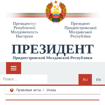
Президентул
Президент
Републичий
Приднiстровської
Молдовенешть
Молдавської
Нистрене
Республiки
ПРЕЗИДЕНТ
Приднестровской Молдавской Республики
RU
EN
Правовые акты
Указы