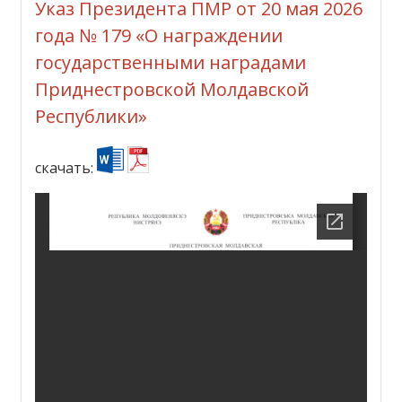
Указ Президента ПМР от 20 мая 2026
года № 179 «О награждении
государственными наградами
Приднестровской Молдавской
Республики»
скачать: