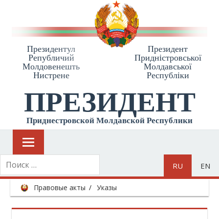
Президентул
Президент
Републичий
Приднiстровської
Молдовенешть
Молдавської
Нистрене
Республiки
ПРЕЗИДЕНТ
Приднестровской Молдавской Республики
RU
EN
Правовые акты
Указы