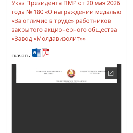
Указ Президента ПМР от 20 мая 2026
года № 180 «О награждении медалью
«За отличие в труде» работников
закрытого акционерного общества
«Завод «Молдавизолит»»
скачать: