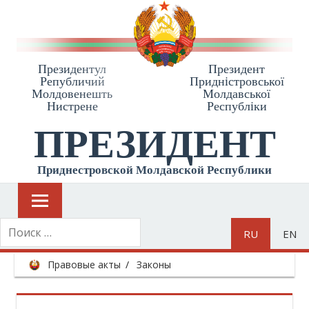
Президентул
Президент
Републичий
Приднiстровської
Молдовенешть
Молдавської
Нистрене
Республiки
ПРЕЗИДЕНТ
Приднестровской Молдавской Республики
RU
EN
Правовые акты
Законы