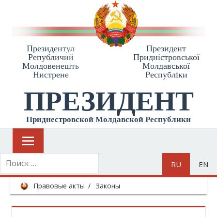
Президентул
Президент
Републичий
Приднiстровської
Молдовенешть
Молдавської
Нистрене
Республiки
ПРЕЗИДЕНТ
Приднестровской Молдавской Республики
RU
EN
Правовые акты
Законы