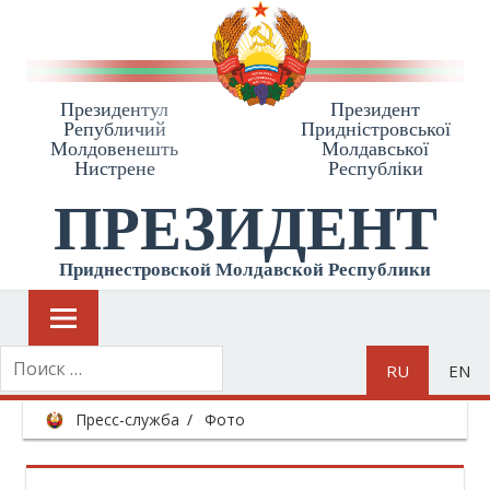
Президентул
Президент
Републичий
Приднiстровської
Молдовенешть
Молдавської
Нистрене
Республiки
ПРЕЗИДЕНТ
Приднестровской Молдавской Республики
RU
EN
Пресс-служба
Фото