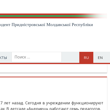
идент Приднiстровської Молдавської Республiки
КТЫ
RU
EN
7 лет назад. Сегодня в учреждении функционируют
ах. В детсаде «Андриеш» работают семь педагогов.