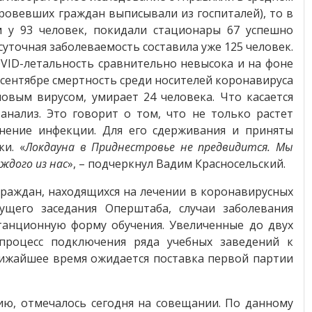
ровевших граждан выписывали из госпиталей), то в
м у 93 человек, покидали стационары 67 успешно
суточная заболеваемость составила уже 125 человек.
OVID-летальность сравнительно невысока и на фоне
в сентябре смертность среди носителей коронавируса
новым вирусом, умирает 24 человека. Что касается
анализ. Это говорит о том, что не только растет
анение инфекции. Для его сдерживания и приняты
и. «
Локдауна в Приднестровье не предвидится. Мы
ждого из нас
», – подчеркнул Вадим Красносельский.
граждан, находящихся на лечении в коронавирусных
ущего заседания Оперштаба, случаи заболевания
станционную форму обучения. Увеличенные до двух
 процесс подключения ряда учебных заведений к
лижайшее время ожидается поставка первой партии
ю, отмечалось сегодня на совещании. По данному