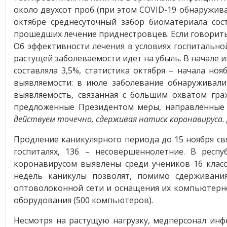
около двухсот проб (при этом COVID-19 обнаружив
октябре среднесуточный забор биоматериала сос
прошедших лечение приднестровцев. Если говорить о
Об эффективности лечения в условиях госпитально
растущей заболеваемости идет на убыль. В начале и
составляла 3,5%, статистика октября – начала но
выявляемости: в июле заболевание обнаруживали 
выявляемость, связанная с большим охватом гра
предложенные Президентом меры, направленные 
действуем точечно, сдерживая натиск коронавируса.
Продление каникулярного периода до 15 ноября св
госпиталях, 136 – несовершеннолетние. В респ
коронавирусом выявлены среди учеников 16 класс
недель каникулы позволят, помимо сдерживания
оптоволоконной сети и оснащения их компьютерно
оборудования (500 компьютеров).
Несмотря на растущую нагрузку, медперсонал ин