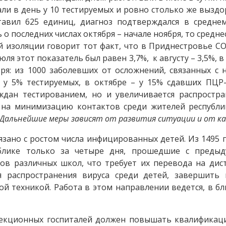
али в день у 10 тестируемых и ровно столько же выздо
тавил 625 единиц, диагноз подтверждался в средне
 последних числах октября – начале ноября, то средне
й изоляции говорит тот факт, что в Приднестровье C
юля этот показатель был равен 3,7%, к августу – 3,5%, 
ября: из 1000 заболевших от осложнений, связанных с 
у 5% тестируемых, в октябре – у 15% сдавших ПЦР-
ждан тестированием, но и увеличивается распростр
на минимизацию контактов среди жителей республик
 Дальнейшие меры зависят от развития ситуации и от ка
язано с ростом числа инфицированных детей. Из 1495 
ублике только за четыре дня, прошедшие с предыд
ов различных школ, что требует их перевода на ди
 распространения вируса среди детей, завершить
й техникой. Работа в этом направлении ведется, в б
фекционных госпиталей должен повышать квалификаци