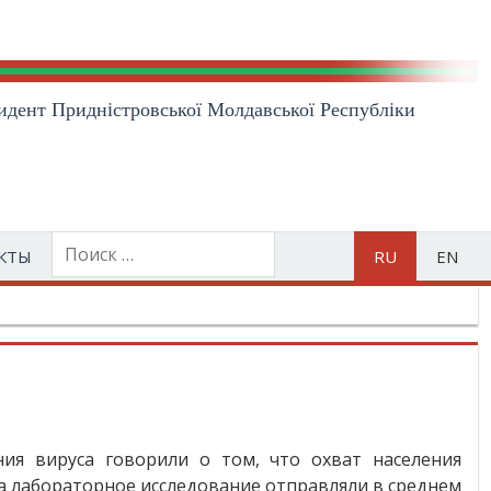
идент Приднiстровської Молдавської Республiки
КТЫ
RU
EN
ия вируса говорили о том, что охват населения
на лабораторное исследование отправляли в среднем