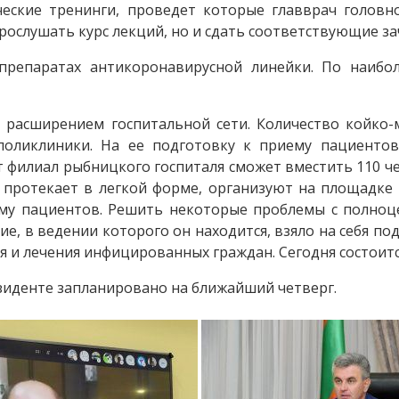
ские тренинги, проведет которые главврач головно
рослушать курс лекций, но и сдать соответствующие за
репаратах антикоронавирусной линейки. По наибол
с расширением госпитальной сети. Количество койк
 поликлиники. На ее подготовку к приему пациенто
т филиал рыбницкого госпиталя сможет вместить 110 че
ь протекает в легкой форме, организуют на площадке 
иему пациентов. Решить некоторые проблемы с полн
е, в ведении которого он находится, взяло на себя п
я и лечения инфицированных граждан. Сегодня состоитс
зиденте запланировано на ближайший четверг.