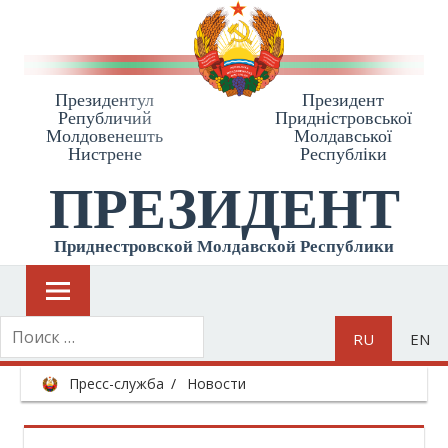
Президентул
Президент
Републичий
Приднiстровської
Молдовенешть
Молдавської
Нистрене
Республiки
ПРЕЗИДЕНТ
Приднестровской Молдавской Республики
RU
EN
Пресс-служба
Новости