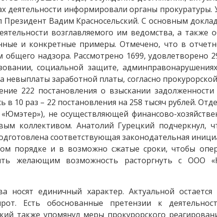
тах деятельности информировали органы прокуратуры. У
 Президент Вадим Красносельский. С основным докла
ятельности возглавляемого им ведомства, а также об
нные и конкретные примеры. Отмечено, что в отчет
общего надзора. Рассмотрено 1699, удовлетворено 29
зовании, социальной защите, админправонарушения
 невыплаты заработной платы, согласно прокурорской 
ение 222 постановления о взыскании задолженност
ь в 10 раз – 22 постановления на 258 тысяч рублей. От
 «Юмэтер»), не осуществляющей финансово-хозяйств
вым коллективом. Анатолий Гурецкий подчеркнул, 
одготовлена соответствующая законодательная инициа
ном порядке и в возможно сжатые сроки, чтобы оп
ить желающим возможность расторгнуть с ООО «
ва носят единичный характер. Актуальной остается
рот. Есть обоснованные претензии к деятельно
кий также упомянул меры прокурорского реагирова