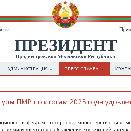
рене
През
ПРЕЗИДЕНТ
Приднестровской Молдавской Республики
АДМИНИСТРАЦИЯ
ПРЕСС-СЛУЖБА
КОНТА
туры ПМР по итогам 2023 года удовл
иционно в феврале госорганы, министерства, ведом
тогов минувшего года, обсуждение достижений, актуал