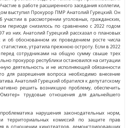
частие в работе расширенного заседания коллегии,
дом выступил Прокурор ПМР Анатолий Гурецкий. Он
 участии в рассмотрении уголовных, гражданских,
ном периоде снизилось по сравнению с 2022 годом
7 из них. Анатолий Гурецкий рассказал о плановых
х и об обоснованном их проведением росте числа
статистике, утратила прежнюю остроту. Если в 2022
и перед сотрудниками на общую сумму свыше трех
дельно прокурор республики остановился на ситуации
енную деятельность и не исполняющей обязанности
что для разрешения вопроса необходимо внесение
тива. Анатолий Гурецкий обратился к депутатскому
еративно решить возникшую проблему, обеспечить
Юмэтер» трудовые отношения для дальнейшего
 проблематика нарушения законодательных норм,
сти территориальных комиссий по защите прав
ния в отношении кинотеатров, демонстрировавших