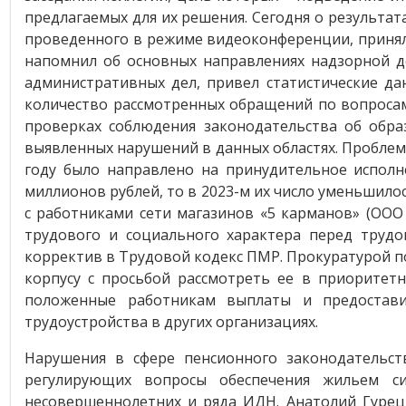
предлагаемых для их решения. Сегодня о результа
проведенного в режиме видеоконференции, принял
напомнил об основных направлениях надзорной де
административных дел, привел статистические да
количество рассмотренных обращений по вопросам 
проверках соблюдения законодательства об обра
выявленных нарушений в данных областях. Проблема
году было направлено на принудительное исполн
миллионов рублей, то в 2023-м их число уменьшилос
с работниками сети магазинов «5 карманов» (ООО
трудового и социального характера перед трудо
корректив в Трудовой кодекс ПМР. Прокуратурой п
корпусу с просьбой рассмотреть ее в приоритет
положенные работникам выплаты и предостав
трудоустройства в других организациях.
Нарушения в сфере пенсионного законодательст
регулирующих вопросы обеспечения жильем си
несовершеннолетних и ряда ИДН. Анатолий Гурец