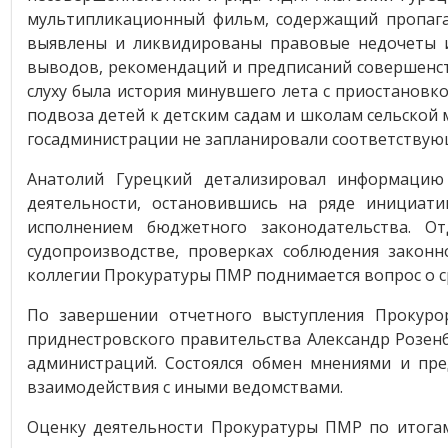
мультипликационный фильм, содержащий пропага
выявлены и ликвидированы правовые недочеты и
выводов, рекомендаций и предписаний совершенств
слуху была история минувшего лета с приостановк
подвоза детей к детским садам и школам сельской 
госадминистрации не запланировали соответствую
Анатолий Гурецкий детализировал информацию 
деятельности, остановившись на ряде инициати
исполнением бюджетного законодательства. О
судопроизводстве, проверках соблюдения законн
коллегии Прокуратуры ПМР поднимается вопрос о ср
По завершении отчетного выступления Прокурор
приднестровского правительства Александр Розен
администраций. Состоялся обмен мнениями и пр
взаимодействия с иными ведомствами.
Оценку деятельности Прокуратуры ПМР по итогам