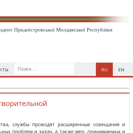
идент Приднiстровської Молдавської Республiки
КТЫ
RU
EN
етворительной
ства, службы проводят расширенные совещания и
ьных проблем и задач, а также мер, принимаемых и