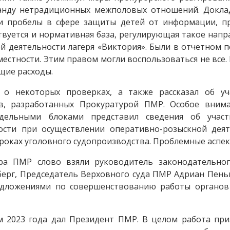
нду нетрадиционных межполовых отношений. Доклад
 пробелы в сфере защиты детей от информации, п
уется и нормативная база, регулирующая такое направ
ой деятельности лагеря «Виктория». Были в отчетном
местности. Этим правом могли воспользоваться не все.
щие расходы.
о некоторых проверках, а также рассказал об уч
в, разработанных Прокуратурой ПМР. Особое вним
тдельными блоками представил сведения об уча
ости при осуществлении оперативно-розыскной деят
оках уголовного судопроизводства. Проблемные аспект
а ПМР слово взяли руководитель законодательног
берг, Председатель Верховного суда ПМР Адриан Пеньк
едложениями по совершенствованию работы органо
 2023 года дал Президент ПМР. В целом работа при