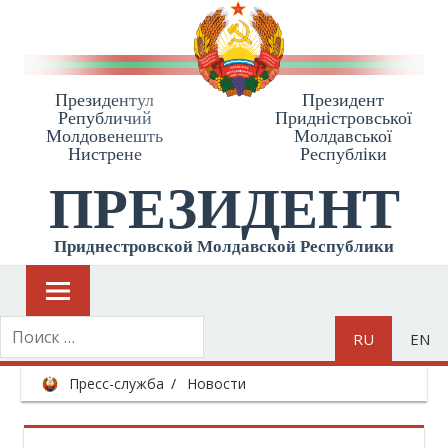
Президентул
Президент
Републичий
Приднiстровської
Молдовенешть
Молдавської
Нистрене
Республiки
ПРЕЗИДЕНТ
Приднестровской Молдавской Республики
RU
EN
Пресс-служба
Новости