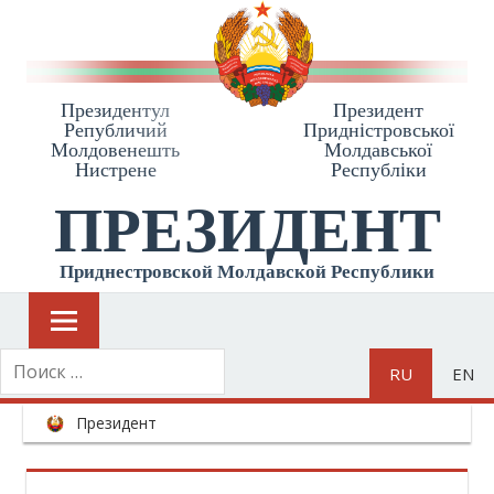
Президентул
Президент
Републичий
Приднiстровської
Молдовенешть
Молдавської
Нистрене
Республiки
ПРЕЗИДЕНТ
Приднестровской Молдавской Республики
RU
EN
Президент