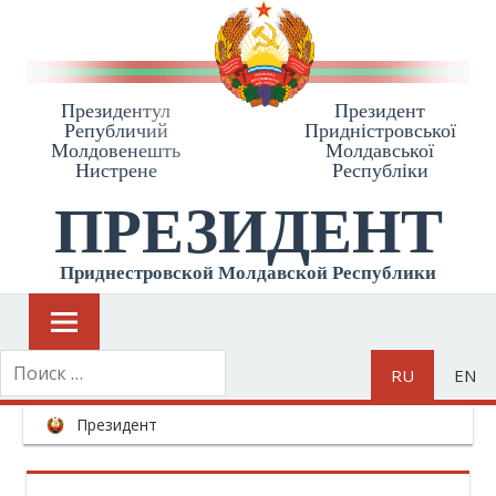
Президентул
Президент
Републичий
Приднiстровської
Молдовенешть
Молдавської
Нистрене
Республiки
ПРЕЗИДЕНТ
Приднестровской Молдавской Республики
RU
EN
Президент