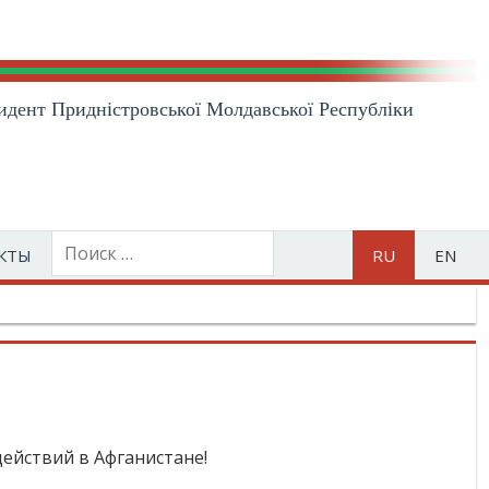
идент Приднiстровської Молдавської Республiки
КТЫ
RU
EN
ействий в Афганистане!