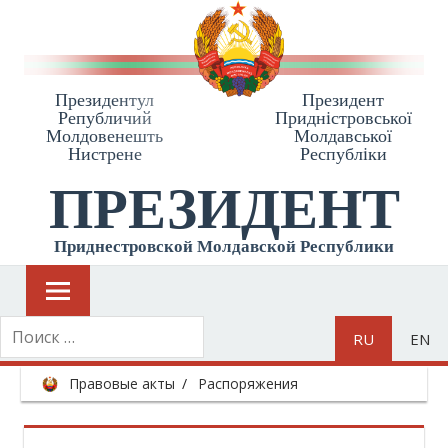
Президентул
Президент
Републичий
Приднiстровської
Молдовенешть
Молдавської
Нистрене
Республiки
ПРЕЗИДЕНТ
Приднестровской Молдавской Республики
RU
EN
Правовые акты
Распоряжения