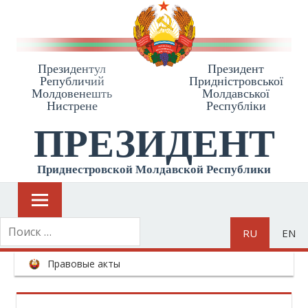
Президентул
Президент
Републичий
Приднiстровської
Молдовенешть
Молдавської
Нистрене
Республiки
ПРЕЗИДЕНТ
Приднестровской Молдавской Республики
RU
EN
Правовые акты