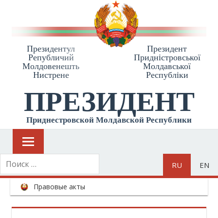
Президентул
Президент
Републичий
Приднiстровської
Молдовенешть
Молдавської
Нистрене
Республiки
ПРЕЗИДЕНТ
Приднестровской Молдавской Республики
RU
EN
Правовые акты